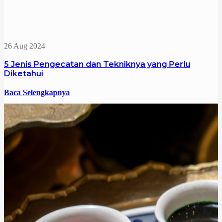
26 Aug 2024
5 Jenis Pengecatan dan Tekniknya yang Perlu
Diketahui
Baca Selengkapnya