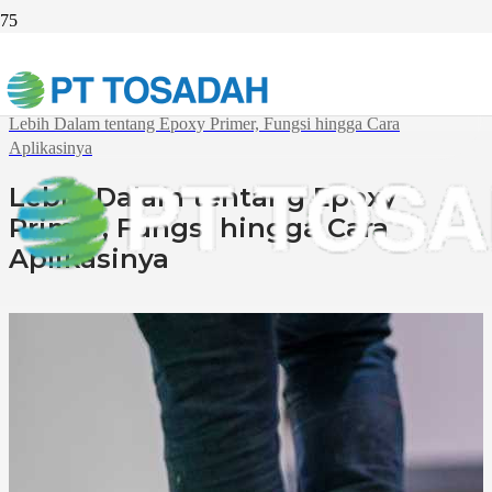
Beranda
Solusi
Lebih Dalam tentang Epoxy Primer, Fungsi hingga Cara
Aplikasinya
Lebih Dalam tentang Epoxy
Primer, Fungsi hingga Cara
Aplikasinya