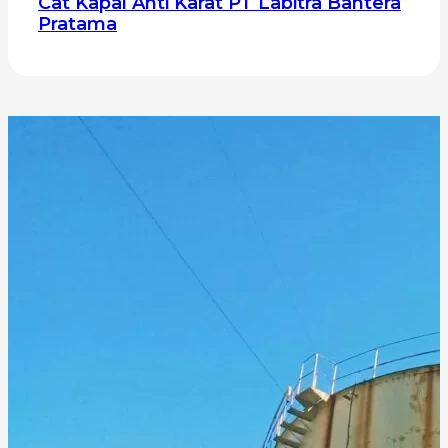
Cat Kapal Anti Karat PT Labitra Bahtera
Pratama