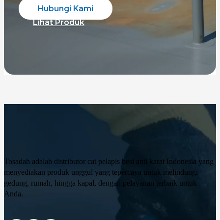
Hubungi Kami
Lihat Produk
Tosadah adalah distributor cat pelapis besi anti karat Indonesia yang
menyediakan produk unggul yang tepercaya untuk melindungi
gedung, rumah, hingga kapal, dengan pelayanan terbaik untuk
Anda.