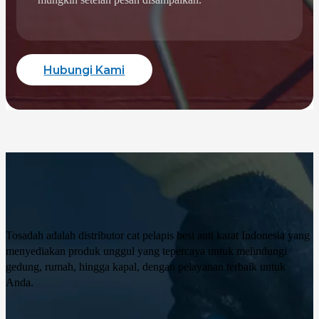
Hubungi Kami
Tosadah adalah distributor cat pelapis besi anti karat Indonesia yang
menyediakan produk unggul yang tepercaya untuk melindungi
gedung, rumah, hingga kapal, dengan pelayanan terbaik untuk
Anda.