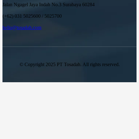
Jalan Ngagel Jaya Indah No.3 Surabaya 60284
(+62) 031 5025600 / 5025700
hello@tosadah.com
© Copyright 2025 PT Tosadah. All rights reserved.