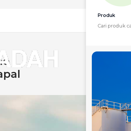
Produk
Cari produk c
ne
apal