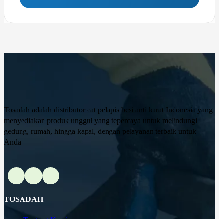
Tosadah adalah distributor cat pelapis besi anti karat Indonesia yang
menyediakan produk unggul yang tepercaya untuk melindungi
gedung, rumah, hingga kapal, dengan pelayanan terbaik untuk
Anda.
TOSADAH