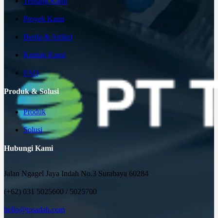
Tentang Kami
Proyek Kami
Berita & Artikel
Kontak Kami
FAQ
Produk & Solusi
Produk
Solusi
Hubungi Kami
Jalan Ngagel Jaya Indah No.3 Surabaya 60284
(+62) 031 5025600 / 5025700
hello@tosadah.com