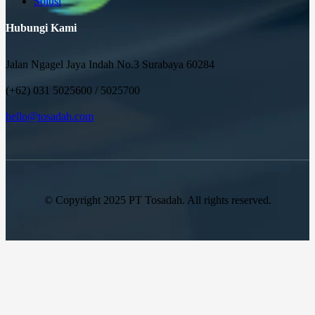
Solusi
Hubungi Kami
Jalan Ngagel Jaya Indah No.3 Surabaya 60284
(+62) 031 5025600 / 5025700
hello@tosadah.com
© Copyright 2025 PT Tosadah. All rights reserved.