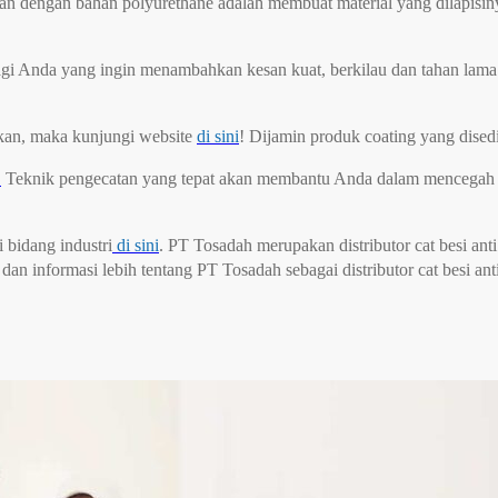
n dengan bahan polyurethane adalah membuat material yang dilapisinya
 Anda yang ingin menambahkan kesan kuat, berkilau dan tahan lama pa
akan, maka kunjungi website
di sini
! Dijamin produk coating yang dised
!
Teknik pengecatan yang tepat akan membantu Anda dalam mencegah te
i bidang industri
di sini
. PT Tosadah merupakan distributor cat besi anti
an informasi lebih tentang PT Tosadah sebagai distributor cat besi an