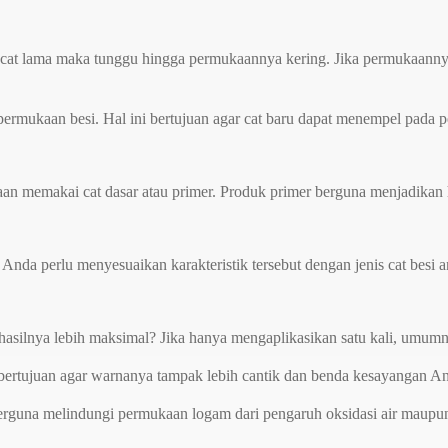
 cat lama maka tunggu hingga permukaannya kering. Jika permukaannya
permukaan besi. Hal ini bertujuan agar cat baru dapat menempel pada 
an memakai cat dasar atau primer. Produk primer berguna menjadikan has
 Anda perlu menyesuaikan karakteristik tersebut dengan jenis cat besi an
hasilnya lebih maksimal? Jika hanya mengaplikasikan satu kali, umumn
ini bertujuan agar warnanya tampak lebih cantik dan benda kesayangan 
berguna melindungi permukaan logam dari pengaruh oksidasi air maupun