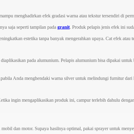
ini mampu menghadirkan efek gradasi warna atau tekstur tersendiri di per
ya saja seperti tampilan pada
granit
. Produk pelapis jenis efek ini s
eningkatkan estetika tanpa banyak mengerahkan upaya. Cat efek atau te
iaplikasikan pada alumunium. Pelapis alumunium bisa dipakai untuk b
abila Anda menghendaki warna silver untuk melindungi furnitur dari k
etika ingin mengaplikasikan produk ini, campur terlebih dahulu den
erti mobil dan motor. Supaya hasilnya optimal, pakai sprayer untuk men