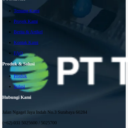
Tentang Kami
Proyek Kami
Berita & Artikel
Kontak Kami
FAQ
Produk & Solusi
Produk
Solusi
Hubungi Kami
Jalan Ngagel Jaya Indah No.3 Surabaya 60284
(+62) 031 5025600 / 5025700