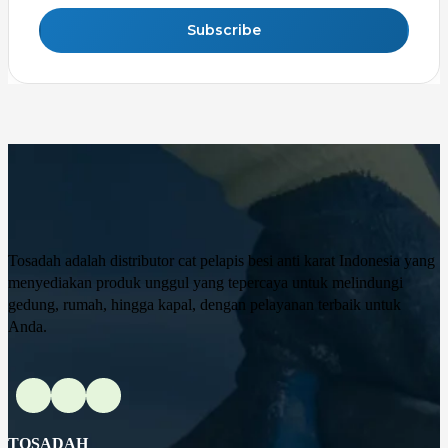
Subscribe
Tosadah adalah distributor cat pelapis besi anti karat Indonesia yang
menyediakan produk unggul yang tepercaya untuk melindungi
gedung, rumah, hingga kapal, dengan pelayanan terbaik untuk
Anda.
TOSADAH