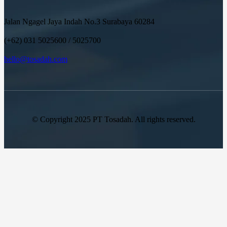
Jalan Ngagel Jaya Indah No.3 Surabaya 60284
(+62) 031 5025600 / 5025700
hello@tosadah.com
© Copyright 2025 PT Tosadah. All rights reserved.