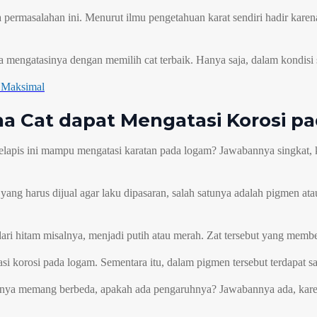
a permasalahan ini. Menurut ilmu pengetahuan karat sendiri hadir kar
isa mengatasinya dengan memilih cat terbaik. Hanya saja, dalam kondisi
l Maksimal
a Cat dapat Mengatasi Korosi p
pelapis ini mampu mengatasi karatan pada logam? Jawabannya singkat
ng harus dijual agar laku dipasaran, salah satunya adalah pigmen a
i hitam misalnya, menjadi putih atau merah. Zat tersebut yang membe
si korosi pada logam. Sementara itu, dalam pigmen tersebut terdapat sa
idaknya memang berbeda, apakah ada pengaruhnya? Jawabannya ada, kar