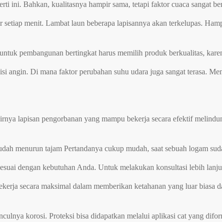
perti ini. Bahkan, kualitasnya hampir sama, tetapi faktor cuaca sangat
pir setiap menit. Lambat laun beberapa lapisannya akan terkelupas. H
untuk pembangunan bertingkat harus memilih produk berkualitas, karena
si angin. Di mana faktor perubahan suhu udara juga sangat terasa. 
irnya lapisan pengorbanan yang mampu bekerja secara efektif melindu
s sudah menurun tajam Pertandanya cukup mudah, saat sebuah logam s
sesuai dengan kebutuhan Anda. Untuk melakukan konsultasi lebih lanj
 bekerja secara maksimal dalam memberikan ketahanan yang luar biasa 
ulnya korosi. Proteksi bisa didapatkan melalui aplikasi cat yang dif