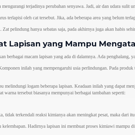
mengurangi terjadinya perubahan senyawa. Jadi, air dan udara sulit u
us terlapisi oleh cat tersebut. Jika, ada beberapa area yang belum terl
 Zat pelindung hanya sebatas saja, pada akhirnya juga akan habis sehin
at Lapisan yang Mampu Mengatas
an berbagai macam lapisan yang ada di dalamnya. Ada penghalang, yan
t. Komponen inilah yang mempengaruhi usia perlindungan. Pada produk 
mpu melindungi logam beberapa lapisan. Keadaan inilah yang dapat men
t warna tersebut biasanya mempunyai berbagai tambahan seperti:
ka, tidak terkendali reaksi kimianya akan meningkat pesat, maka dari 
kelembapan. Hadirnya lapisan ini membuat proses kimiawi mampu ditekan