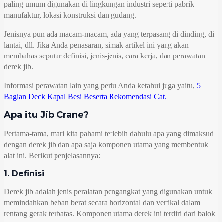
paling umum digunakan di lingkungan industri seperti pabrik
manufaktur, lokasi konstruksi dan gudang.
Jenisnya pun ada macam-macam, ada yang terpasang di dinding, di
lantai, dll. Jika Anda penasaran, simak artikel ini yang akan
membahas seputar definisi, jenis-jenis, cara kerja, dan perawatan
derek jib.
Informasi perawatan lain yang perlu Anda ketahui juga yaitu,
5
Bagian Deck Kapal Besi Beserta Rekomendasi Cat
.
Apa itu Jib Crane?
Pertama-tama, mari kita pahami terlebih dahulu apa yang dimaksud
dengan derek jib dan apa saja komponen utama yang membentuk
alat ini. Berikut penjelasannya:
1. Definisi
Derek jib adalah jenis peralatan pengangkat yang digunakan untuk
memindahkan beban berat secara horizontal dan vertikal dalam
rentang gerak terbatas. Komponen utama derek ini terdiri dari balok