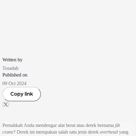
Written by
Tosadah
Published on
09 Oct 2024
Copy link
Pernahkah Anda mendengar alat berat atau derek bernama
jib
crane
? Derek ini merupakan salah satu jenis derek
overhead
yang