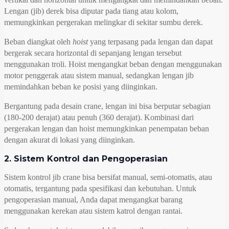
Lengan (jib) derek bisa diputar pada tiang atau kolom,
memungkinkan pergerakan melingkar di sekitar sumbu derek.
Beban diangkat oleh
hoist
yang terpasang pada lengan dan dapat
bergerak secara horizontal di sepanjang lengan tersebut
menggunakan troli. Hoist mengangkat beban dengan menggunakan
motor penggerak atau sistem manual, sedangkan lengan jib
memindahkan beban ke posisi yang diinginkan.
Bergantung pada desain crane, lengan ini bisa berputar sebagian
(180-200 derajat) atau penuh (360 derajat). Kombinasi dari
pergerakan lengan dan hoist memungkinkan penempatan beban
dengan akurat di lokasi yang diinginkan.
2. Sistem Kontrol dan Pengoperasian
Sistem kontrol jib crane bisa bersifat manual, semi-otomatis, atau
otomatis, tergantung pada spesifikasi dan kebutuhan. Untuk
pengoperasian manual, Anda dapat mengangkat barang
menggunakan kerekan atau sistem katrol dengan rantai.