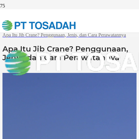
Beranda
Article
Apa Itu Jib Crane? Penggunaan, Jenis, dan Cara Perawatannya
Apa Itu Jib Crane? Penggunaan,
Jenis, dan Cara Perawatannya