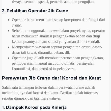
riwayat semua inspeksi, pemeriksaan, dan pengujian.
2. Pelatihan Operator Jib Crane
Operator harus memahami setiap komponen dan fungsi dari
crane
.
Sebelum menggunakan
crane
dalam proyek nyata, operator
harus melakukan simulasi pengangkatan beban dan diuji
kemampuannya dalam situasi yang aman dan terkendali.
Memperdalam wawasan seputar pengaturan
crane
, dasar-
dasar tali kawat, dinamika beban, dll.
Operator juga dilatih membuat perencanaan pengangkatan,
pengoperasian manual maupun otomatis, persinyalan,
komunikasi, dan protokol inspeksi
crane
.
Perawatan Jib Crane dari Korosi dan Karat
Salah satu tantangan terbesar dalam perawatan crane adalah
melindunginya dari korosi dan karat. Berikut adalah informasi
seputar dampak dan tips merawatnya:
1. Dampak Korosi pada Kinerja