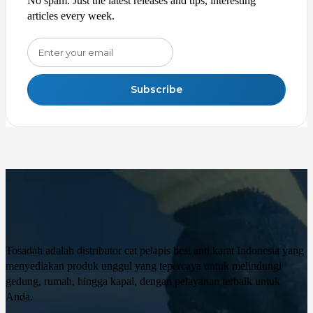
No spam. Just the latest releases and tips, interesting
articles every week.
Subscribe
Tosadah adalah distributor cat pelapis besi anti karat Indonesia yang
menyediakan produk unggul yang tepercaya untuk melindungi
gedung, rumah, hingga kapal, dengan pelayanan terbaik untuk
Anda.