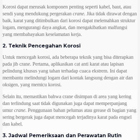
Korosi dapat merusak komponen penting seperti kabel, baut, atau
sendi yang mendukung pergerakan
crane.
Jika tidak dirawat dengan
baik, karat yang ditimbulkan dari korosi dapat melemahkan struktur
logam, mengurangi daya angkat, dan mengakibatkan malfungsi
yang membahayakan keselamatan kerja.
2. Teknik Pencegahan Korosi
Untuk mencegah korosi, ada beberapa teknik yang bisa diterapkan
pada jib crane. Pertama, aplikasikan cat anti karat atau lapisan
pelindung khusus yang tahan terhadap cuaca ekstrem. Ini dapat
membantu melindungi logam dari kontak langsung dengan air dan
oksigen, yang memicu korosi.
Selain itu, memastikan bahwa crane disimpan di area yang kering
dan terlindung saat tidak digunakan juga dapat memperpanjang
umur
crane
. Penggunaan bahan pelumas atau grease di bagian yang
sering bergerak juga dapat mencegah terjadinya karat pada engsel
dan kabel.
3. Jadwal Pemeriksaan dan Perawatan Rutin