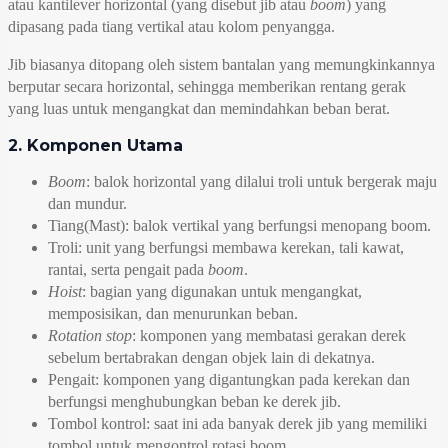
atau kantilever horizontal (yang disebut jib atau
boom
) yang
dipasang pada tiang vertikal atau kolom penyangga.
Jib biasanya ditopang oleh sistem bantalan yang memungkinkannya
berputar secara horizontal, sehingga memberikan rentang gerak
yang luas untuk mengangkat dan memindahkan beban berat.
2. Komponen Utama
Boom
: balok horizontal yang dilalui troli untuk bergerak maju
dan mundur.
Tiang(Mast): balok vertikal yang berfungsi menopang boom.
Troli: unit yang berfungsi membawa kerekan, tali kawat,
rantai, serta pengait pada
boom
.
Hoist
: bagian yang digunakan untuk mengangkat,
memposisikan, dan menurunkan beban.
Rotation stop
: komponen yang membatasi gerakan derek
sebelum bertabrakan dengan objek lain di dekatnya.
Pengait: komponen yang digantungkan pada kerekan dan
berfungsi menghubungkan beban ke derek jib.
Tombol kontrol: saat ini ada banyak derek jib yang memiliki
tombol untuk mengontrol rotasi boom.