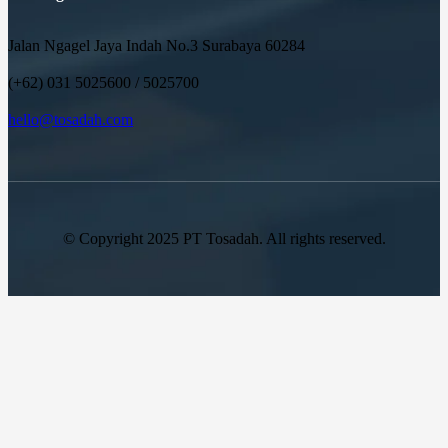
Jalan Ngagel Jaya Indah No.3 Surabaya 60284
(+62) 031 5025600 / 5025700
hello@tosadah.com
© Copyright 2025 PT Tosadah. All rights reserved.