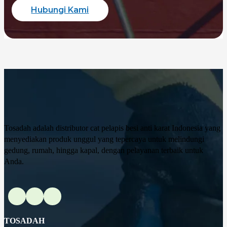
Hubungi Kami
Tosadah adalah distributor cat pelapis besi anti karat Indonesia yang
menyediakan produk unggul yang tepercaya untuk melindungi
gedung, rumah, hingga kapal, dengan pelayanan terbaik untuk
Anda.
TOSADAH