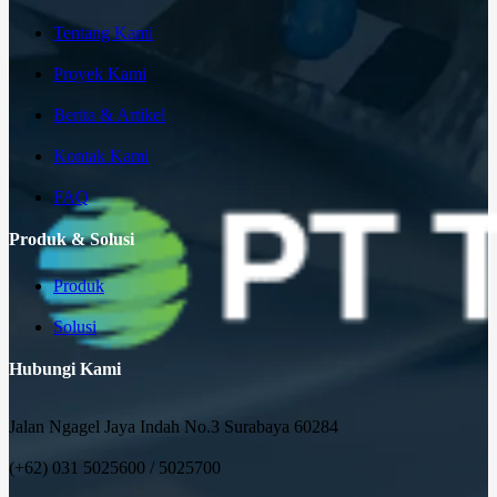
Tentang Kami
Proyek Kami
Berita & Artikel
Kontak Kami
FAQ
Produk & Solusi
Produk
Solusi
Hubungi Kami
Jalan Ngagel Jaya Indah No.3 Surabaya 60284
(+62) 031 5025600 / 5025700